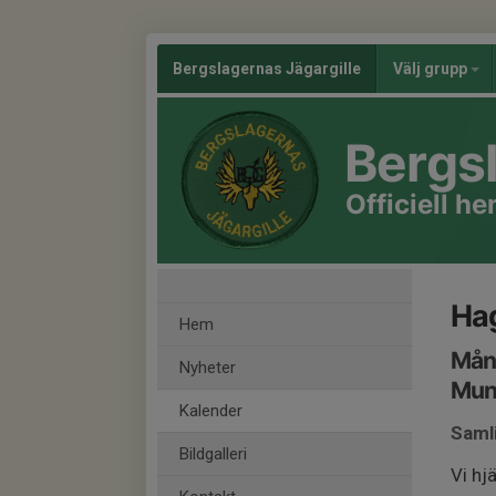
Bergslagernas Jägargille
Välj grupp
Bergsl
Officiell h
Hag
Hem
Månd
Nyheter
Mun
Kalender
Saml
Bildgalleri
Vi hj