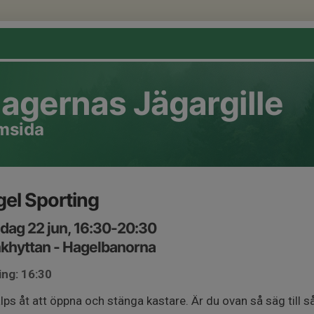
agernas Jägargille
emsida
el Sporting
ag 22 jun, 16:30-20:30
khyttan - Hagelbanorna
ing: 16:30
älps åt att öppna och stänga kastare. Är du ovan så säg till så v