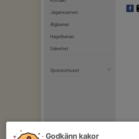
Kontakt
Jägarexamen
Älgbanan
Hagelbanan
Säkerhet
Sponsorhuset
Godkänn kakor