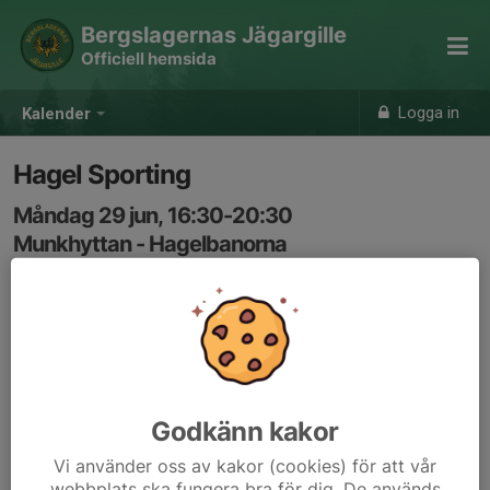
Bergslagernas Jägargille
Officiell hemsida
Logga in
Kalender
Hagel Sporting
Måndag 29 jun, 16:30-20:30
Munkhyttan - Hagelbanorna
Samling: 16:30
Vi hjälps åt att öppna och stänga kastare. Är du ovan så
säg till så visar vi hur det går till.
Godkänn kakor
Vi använder oss av kakor (cookies) för att vår
webbplats ska fungera bra för dig. De används