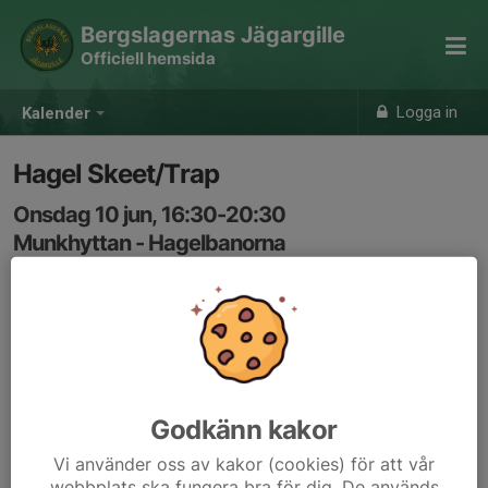
Bergslagernas Jägargille
Officiell hemsida
Logga in
Kalender
Hagel Skeet/Trap
Onsdag 10 jun, 16:30-20:30
Munkhyttan - Hagelbanorna
Samling: 16:30
Godkänn kakor
Vi använder oss av kakor (cookies) för att vår
webbplats ska fungera bra för dig. De används