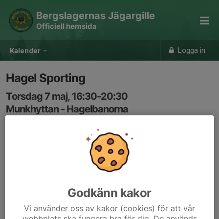
Bergslagernas Jägargille
Officiell hemsida
Logga in
Kalender
Hagel Sporting
Torsdag 7 maj, 16:30-20:30
Munkhyttan - Hagelbanorna
Samling: 16:30
Vi hjälps åt att öppna och stänga kastare. Är du ovan så
säg till så visar vi hur det går till.
Godkänn kakor
Vi använder oss av kakor (cookies) för att vår
webbplats ska fungera bra för dig. De används