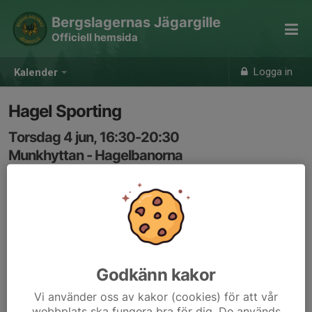
Bergslagernas Jägargille
Officiell hemsida
Logga in
Kalender
Hagel Sporting
Torsdag 4 jun, 16:30-20:30
Munkhyttan - Hagelbanorna
Samling: 16:30
Vi hjälps åt att öppna och stänga kastare. Är du ovan så
säg till så visar vi hur det går till.
Godkänn kakor
Vi använder oss av kakor (cookies) för att vår
webbplats ska fungera bra för dig. De används