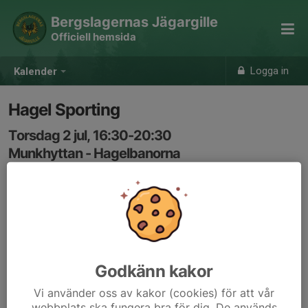
Bergslagernas Jägargille
Officiell hemsida
Logga in
Kalender
Hagel Sporting
Torsdag 2 jul, 16:30-20:30
Munkhyttan - Hagelbanorna
Samling: 16:30
Vi hjälps åt att öppna och stänga kastare. Är du ovan så
säg till så visar vi hur det går till.
Godkänn kakor
Vi använder oss av kakor (cookies) för att vår
webbplats ska fungera bra för dig. De används