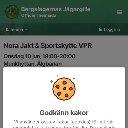
Bergslagernas Jägargille
Officiell hemsida
Logga in
Kalender
Nora Jakt & Sportskytte VPR
Onsdag 10 jun, 18:00-20:00
Munkhyttan, Älgbanan
Samling: 18:00, Älgbanan
Anmälan senast 18.30.
J. Larsson skjutledare.
Godkänn kakor
Vi använder oss av kakor (cookies) för att vår
webbplats ska fungera bra för dig. De används