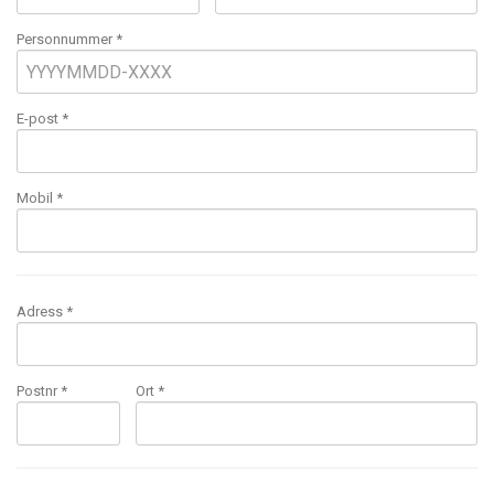
Personnummer *
E-post
*
Mobil
*
Adress *
Postnr *
Ort *